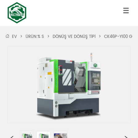
EV
>
ÜRÜN:% S
>
DÖNÜŞ VE DÖNÜŞ TİPİ
>
CK46P-Y100 Güç T