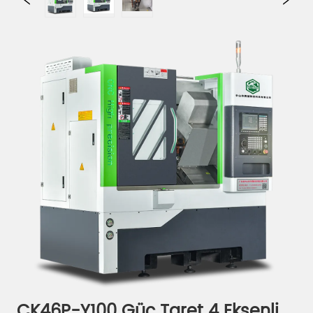
CK46P-Y100 Güç Taret 4 Eksenli