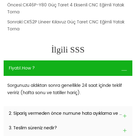
Öncesi:
CK46P-Y80 Güç Taret 4 Eksenli CNC Eğimli Yatak
Torna
Sonraki:
CK52P Lineer Kılavuz Güç Taret CNC Eğimli Yatak
Torna
İlgili SSS
Fiyatı1.How ?
Sorgunuzu aldıktan sonra genellikle 24 saat içinde teklif
veririz (hafta sonu ve tatiller hariç).
2. Sipariş vermeden önce numune hata ayıklama ve makine testi yapabilir miyiz?
3. Teslim süreniz nedir?